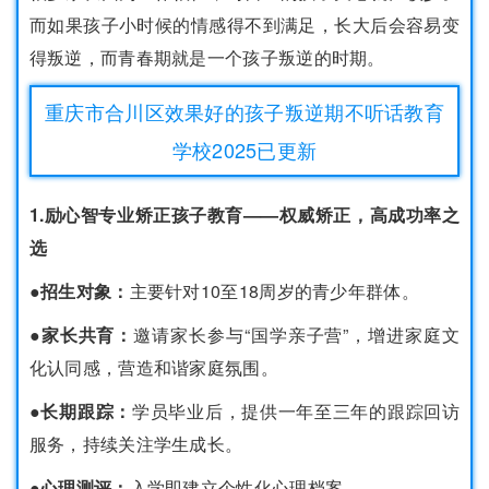
而如果孩子小时候的情感得不到满足，长大后会容易变
得叛逆，而青春期就是一个孩子叛逆的时期。
重庆市合川区效果好的孩子叛逆期不听话教育
学校2025已更新
1.励心智专业矫正孩子教育——权威矫正，高成功率之
选
●
招生对象：
主要针对10至18周岁的青少年群体。
●
家长共育：
邀请家长参与“国学亲子营”，增进家庭文
化认同感，营造和谐家庭氛围。
●
长期跟踪：
学员毕业后，提供一年至三年的跟踪回访
服务，持续关注学生成长。
●
心理测评：
入学即建立个性化心理档案。