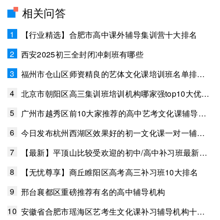
相关问答
1
【行业精选】合肥市高中课外辅导集训营十大排名
2
西安2025初三全封闭冲刺班有哪些
3
福州市仓山区师资精良的艺体文化课培训班名单排名汇总
4
北京市朝阳区高三集训班培训机构哪家强top10大优质榜单测评揭晓
5
广州市越秀区前10大家推荐的高中艺考文化课辅导班TOP10排名榜一览
6
今日发布杭州西湖区效果好的初一文化课一对一辅导十大新榜单汇总出炉
7
【最新】平顶山比较受欢迎的初中/高中补习班最新排名一览
8
【无忧尊享】商丘睢阳区高考高三补习班10大排名
9
邢台襄都区重磅推荐有名的高中辅导机构
10
安徽省合肥市瑶海区艺考生文化课补习辅导机构十大排名榜单